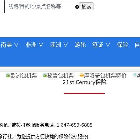
搜 索
南美 ∨
非洲 ∨
澳洲 ∨
游轮
签证 ∨
保险
自
欧洲包机票
秘鲁包机票
摩洛哥包机票特价
21st Century保险
或拨打客服服务电话+1 647-689-6888
指定代理旅行社，为您提供方便快捷的保险代办服务)