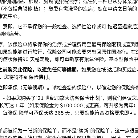
年期的胰腺癌、肺癌、脑癌或肝癌治疗；或任何一种已从身体某部
不包括角膜移 植）；您患有需洗肾的疾病；您在申请之日前的 1
康复中心。
。
意即，它不承保您的一般检查、选择性治疗或可 推迟至返家
剧烈痛苦。
疗，该保险单将承保你的治疗或护理费用至最高保险限额或直到
如果您能够进行旅行，保险公司可能会要求您回原住国治疗。在
的症状保持90 天稳定期，即可重新享有紧急保险。基本型保险
大之前购买此保险，以避免任何等候期。
如果您在抵 达后购买或
情，您将得不到保险偿付。
立即承保（无等候期）。请检查您的保险单，以确定您的保险条
？
- 如果您购买了“21 世纪加拿大访客保险计 划”，则我们建
可达 1 年（如果保险金为 $100,000 或更高，可升级为两年
每张保 险单可承保长达 365 天，只要您能符合资格要求即可
单都被视为一张新的保险单，而不是“续新”的保险单，这一点很