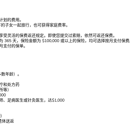
险计划的费用。
 岁以下的子女一起旅行，也可获得家庭费率。
。
可享受灵活的保费返还规定。即使您提交过索赔，依然可返还保费。
365 天，保险金额为 $100,000 或以上的保险，均可选择按月支付保
按月支付的保单。
对多数年龄）。
治疗和处方药
所等）
00
、足病医生或针灸医生，达$1,000
0）
和遗体送返