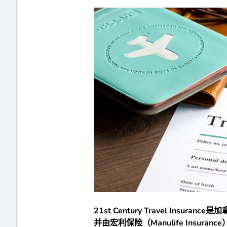
21st Century Travel I
并由宏利保险（Manulife Insur