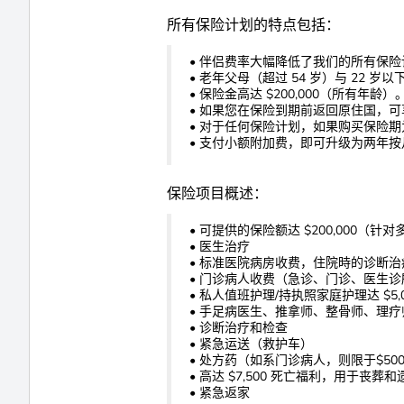
所有保险计划的特点包括：
• 伴侣费率大幅降低了我们的所有保
• 老年父母（超过 54 岁）与 22
• 保险金高达 $200,000（所有年龄）
• 如果您在保险到期前返回原住国，
• 对于任何保险计划，如果购买保险期为 
• 支付小额附加费，即可升级为两年
保险项目概述：
• 可提供的保险额达 $200,000（针
• 医生治疗
• 标准医院病房收费，住院時的诊断
• 门诊病人收费（急诊、门诊、医生诊
• 私人值班护理/持执照家庭护理达 $5,0
• 手足病医生、推拿师、整骨师、理疗师
• 诊断治疗和检查
• 紧急运送（救护车）
• 处方药（如系门诊病人，则限于$50
• 高达 $7,500 死亡福利，用于丧葬
• 紧急返家