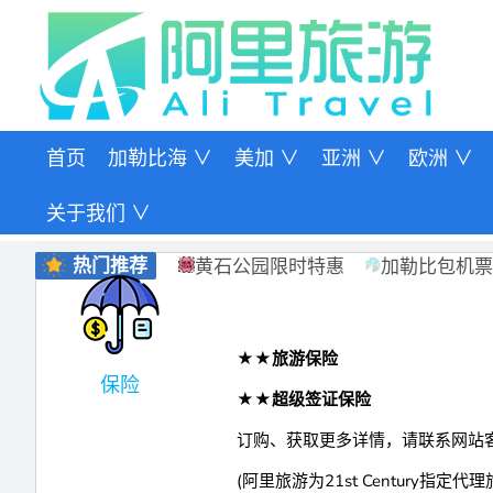
首页
加勒比海 ∨
美加 ∨
亚洲 ∨
欧洲 ∨
关于我们 ∨
热门推荐
黄石公园限时特惠
加勒比包机票
欧洲特价
★★旅游保险
保险
★★超级签证保险
订购、获取更多详情，请联系网站客服。
(阿里旅游为21st Century