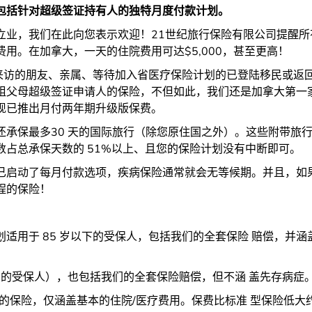
包括针对超级签证持有人的独特月度付款计划。
立业，我们在此向您表示欢迎！21世纪旅行保险有限公司提醒
用。在加拿大，一天的住院费用可达$5,000，甚至更高！
对来访的朋友、亲属、等待加入省医疗保险计划的已登陆移民或返
祖父母超级签证申请人的保险，不但如此，我们还是加拿大第一家
现已推出月付两年期升级版保费。
还承保最多30 天的国际旅行（除您原住国之外）。这些附带旅
占总承保天数的 51%以上、且您的保险计划没有中断即可。
已启动了每月付款选项，疾病保险通常就会无等候期。并且，如
程的保险！
划适用于 85 岁以下的受保人，包括我们的全套保险 赔偿，并涵盖
85 岁的受保人），也包括我们的全套保险赔偿，但不涵 盖先存病症
的保险，仅涵盖基本的住院/医疗费用。保费比标准 型保险低大