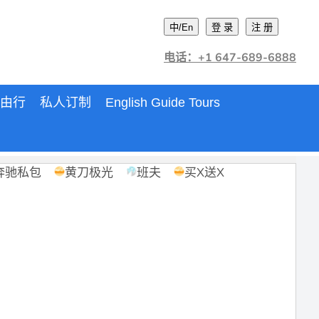
中/En
登 录
注 册
电话：+1 647-689-6888
由行
私人订制
English Guide Tours
奔驰私包
黄刀极光
班夫
买X送X