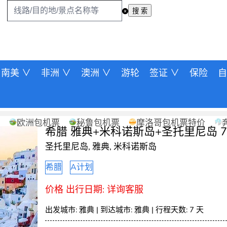
搜 索
南美 ∨
非洲 ∨
澳洲 ∨
游轮
签证 ∨
保险
自
欧洲包机票
秘鲁包机票
摩洛哥包机票特价
希腊 雅典+米科诺斯岛+圣托里尼岛 
圣托里尼岛
,
雅典
,
米科诺斯岛
希腊
A计划
价格 出行日期: 详询客服
出发城市:
雅典
| 到达城市:
雅典
|
行程天数:
7
天