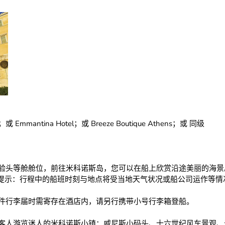
hens；或 Emmantina Hotel；或 Breeze Boutique Athens；或 同级
验头等舱舱位，前往米科诺斯岛，您可以在船上欣赏沿途美丽的海景
0 （温馨提示：行程中的船班时刻与地点将受当地天气状况或船公司运作
件行李届时需寄存在酒店内，请另行携带小号行李箱登船。
客人游览迷人的米科诺斯小镇：威尼斯小码头、十六世纪风车景观、