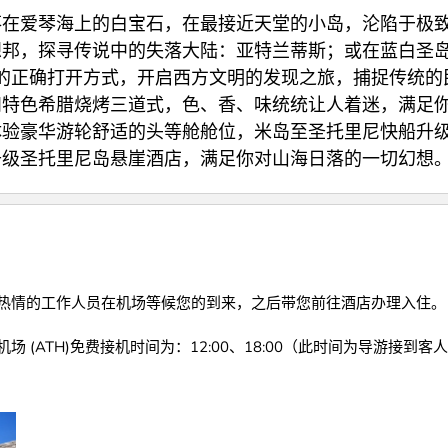
落在爱琴海上的白宝石，在最接近天堂的小岛，沦陷于极
想邦，探寻传说中的失落大陆：亚特兰蒂斯；或在蓝白圣
城的正确打开方式，开启西方文明的发现之旅，捕捉传统的
和特色希腊烧烤三道式，色、香、味统统让人着迷，满足
体验豪华游轮舒适的头等舱舱位，米岛至圣托里尼快船升
升级圣托里尼岛悬崖酒店，满足你对山海日落的一切幻想
热情的工作人员在机场等候您的到来，之后带您前往酒店办理入住。
 (ATH)免费接机时间为：12:00、18:00（此时间为导游接到