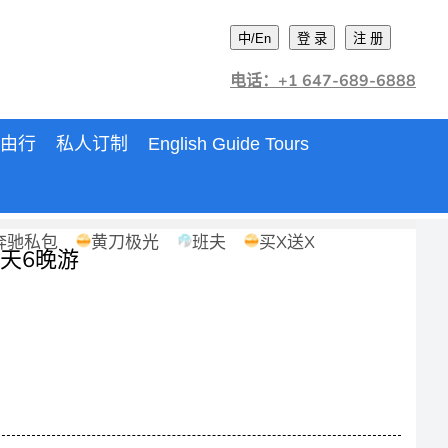
中/En
登 录
注 册
电话：+1 647-689-6888
由行
私人订制
English Guide Tours
奔驰私包
黄刀极光
班夫
买X送X
7天6晚游