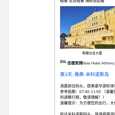
晚餐 包含晚餐 海鲜自助餐
希腊议会大厦
住宿安排
Ilisia Hotel At
第3天: 雅典-米科诺斯岛
清晨前往码头，搭乘豪华游轮体
参考船期：07:40-11:5
利调整行程，敬请理解！）
温馨提示：为方便您的出行，大
抵达米科诺斯码头，导游将带领