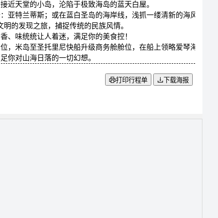
最接近天堂的小岛，沦陷于极致海岛的蓝天白屋。
陆：亚特兰蒂斯；或在蓝白圣岛的海岸线，浅抓一缕清新的海风。
方文明的发现之旅，捕捉传统的民族风情。
、香、味统统让人着迷，满足你的美食控！
舱位，米岛至圣托里尼快船升级商务舱舱位，在船上领略爱琴海的无
满足你对山海日落的一切幻想。
打印行程单
下载海报