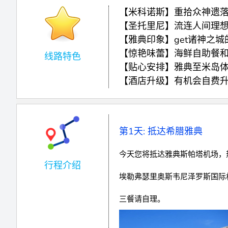
【米科诺斯】重拾众神遗
【圣托里尼】流连人间理
【雅典印象】get诸神之
【惊艳味蕾】海鲜自助餐
线路特色
【贴心安排】雅典至米岛
【酒店升级】有机会自费
第1天: 抵达希腊雅典
今天您将抵达雅典斯帕塔机场，
预览
行程介绍
埃勒弗瑟里奥斯韦尼泽罗斯国际机场
三餐请自理。