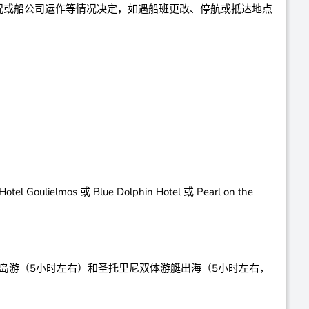
气状况或船公司运作等情况决定，如遇船班更改、停航或抵达地点
oulielmos 或 Blue Dolphin Hotel 或 Pearl on the
岛游（5小时左右）和圣托里尼双体游艇出海（5小时左右，