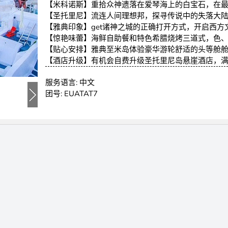
【米科诺斯】重拾众神遗落在爱琴海上的白宝石，在
【圣托里尼】流连人间理想邦，探寻传说中的失落大
【雅典印象】get诸神之城的正确打开方式，开启西
【惊艳味蕾】海鲜自助餐和特色希腊烧烤三道式，色
【贴心安排】雅典至米岛体验豪华游轮舒适的头等舱
【酒店升级】有机会自费升级圣托里尼岛悬崖酒店，
服务语言:
中文
团号:
EUATAT7