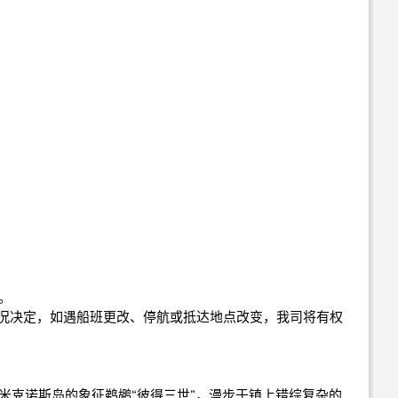
。
等情况决定，如遇船班更改、停航或抵达地点改变，我司将有权
米克诺斯岛的象征鹈鹕“彼得三世”，漫步于镇上错综复杂的