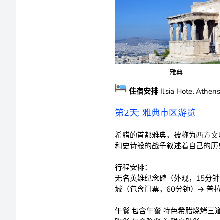
雅典
住宿安排
Ilisia Hotel At
第2天: 雅典市区游览
希腊的首都雅典，被称为西方文
和史诗般的战争叙述着自己的历
行程安排：
无名英雄纪念碑（外观，15分钟
城（包含门票，60分钟）→ 普拉卡老
午餐 包含午餐 特色希腊烧烤三