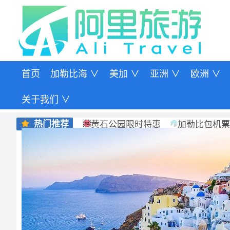
首页
加勒比海 ∨
美加 ∨
亚洲 ∨
欧洲 ∨
关于我们 ∨
热门推荐
黄石公园限时特惠
加勒比包机票
欧洲特价