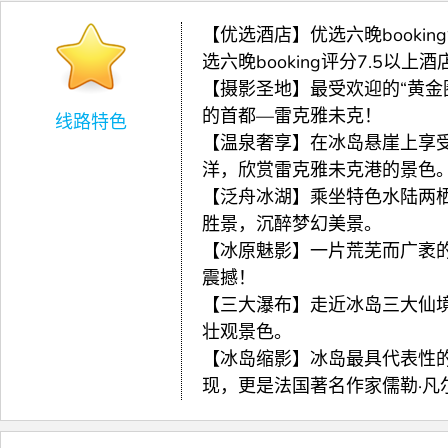
【优选酒店】优选六晚booki
选六晚booking评分7.5
【摄影圣地】最受欢迎的“黄金
的首都—雷克雅未克！
线路特色
【温泉奢享】在冰岛悬崖上享
洋，欣赏雷克雅未克港的景色
【泛舟冰湖】乘坐特色水陆两
胜景，沉醉梦幻美景。
【冰原魅影】一片荒芜而广袤的
震撼！
【三大瀑布】走近冰岛三大仙
预览
壮观景色。
【冰岛缩影】冰岛最具代表性
现，更是法国著名作家儒勒·凡