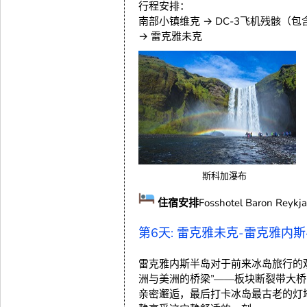
行程安排：
南部小镇维克 → DC-3飞机残骸（
→ 雷克雅未克
斯科加瀑布
住宿安排
Fosshotel Baron Reykjav
第6天: 雷克雅未克-雷克雅内
雷克雅内斯半岛对于前来冰岛旅行的
洲与美洲的桥梁”——板块断裂带大
亲密邂逅，最后打卡冰岛最古老的灯