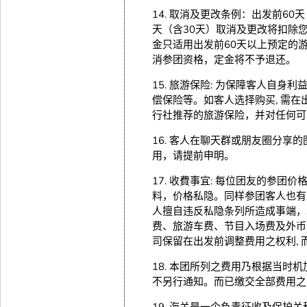
14. 取消及更改条例：出发前60
天（含30天）取消及更改将扣除您
金只适用出发前60天以上预定的游
消参团资格，定金将不予退还。
15. 旅游保险: 为保障客人自身
偿保险等。如客人选择购买, 需
行社推荐的旅游保险，并对任何可
16. 客人在聊天群或朋友圈分
用，请提前申明。
17. 收費事宜: 每位团友的参
料，价格私隐。同样参团客人也有
人擅自违反私隐条列所造成事端，
费、旅游车费、节目入场费及外币兑
司保留在出发前调整费用之权利, 
18. 本团所列之费用乃根据当时机
不另行通知。而已缴交全部费用之