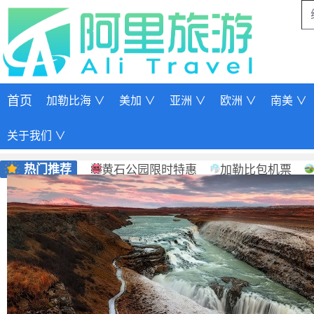
首页
加勒比海 ∨
美加 ∨
亚洲 ∨
欧洲 ∨
南美 ∨
关于我们 ∨
热门推荐
黄石公园限时特惠
加勒比包机票
黄刀极光