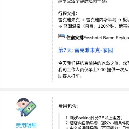
静享受这宁静舒适的一刻。
行程安排：
雷克雅未克 → 雷克雅内斯半岛 → 
→ 蓝湖温泉（自费，120分钟，请
住宿安排
Fosshotel Baron Reykjav
第7天: 雷克雅未克-家园
今天我们将结束愉快的冰岛之旅，您可
我司工作人员仅早上7:00 提供一
助客人打车。
费用包含:
1. 6晚Booking评分7.5以上酒店；
2. 酒店内自助早餐（部分小镇条件
费用明细
3. 中文普通话导游（英语能力：日