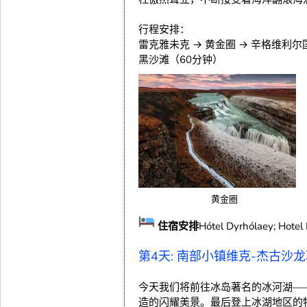
预览
行程安排：
雷克雅未克 → 黄金圈 → 辛格维利尔
黑沙滩（60分钟）
黄金圈
住宿安排
Hótel Dyrhólaey; Hotel 
第4天: 南部小镇维克-杰古沙
今天我们将前往冰岛著名的冰河湖—
造的闪耀美景。最后登上冰湖地区的特