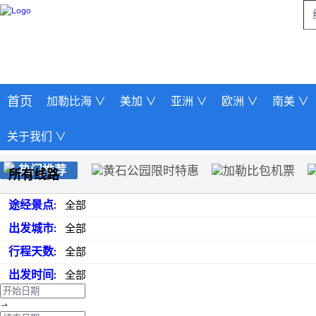
首页
加勒比海 ∨
美加 ∨
亚洲 ∨
欧洲 ∨
南美 ∨
关于我们 ∨
热门推荐
黄石公园限时特惠
加勒比包机票
所有线路
黄刀极光
途经景点:
全部
出发城市:
全部
行程天数:
全部
出发时间:
全部