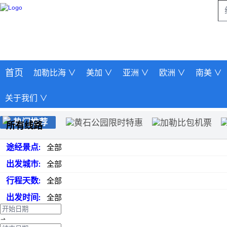
首页
加勒比海 ∨
美加 ∨
亚洲 ∨
欧洲 ∨
南美 ∨
关于我们 ∨
热门推荐
黄石公园限时特惠
加勒比包机票
所有线路
黄刀极光
途经景点:
全部
出发城市:
全部
行程天数:
全部
出发时间:
全部